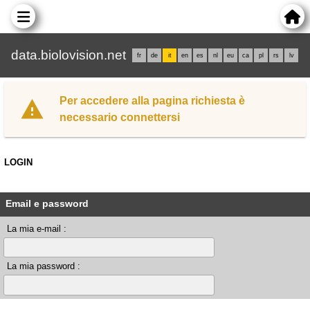
data.biolovision.net
fr
de
it
en
es
nl
eu
ca
pl
rs
lv
Per accedere alla pagina richiesta è
necessario connettersi
LOGIN
Email e password
La mia e-mail :
La mia password :