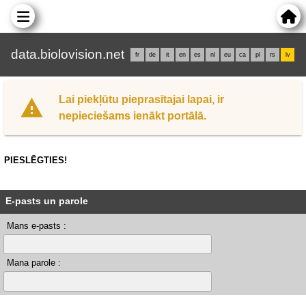
data.biolovision.net
fr
de
it
en
es
nl
eu
ca
pl
rs
lv
Lai piekļūtu pieprasītajai lapai, ir
nepieciešams ienākt portālā.
PIESLĒGTIES!
E-pasts un parole
Mans e-pasts :
Mana parole :