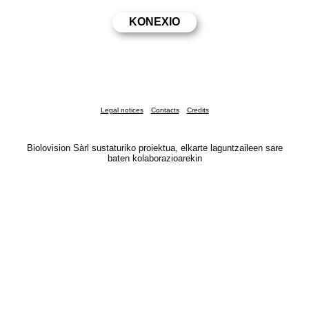
Legal notices
Contacts
Credits
Biolovision Sàrl sustaturiko proiektua, elkarte laguntzaileen sare
baten kolaborazioarekin