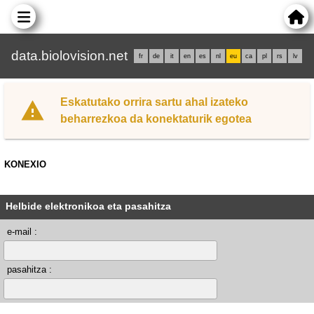
data.biolovision.net
fr
de
it
en
es
nl
eu
ca
pl
rs
lv
Eskatutako orrira sartu ahal izateko
beharrezkoa da konektaturik egotea
KONEXIO
Helbide elektronikoa eta pasahitza
e-mail :
pasahitza :