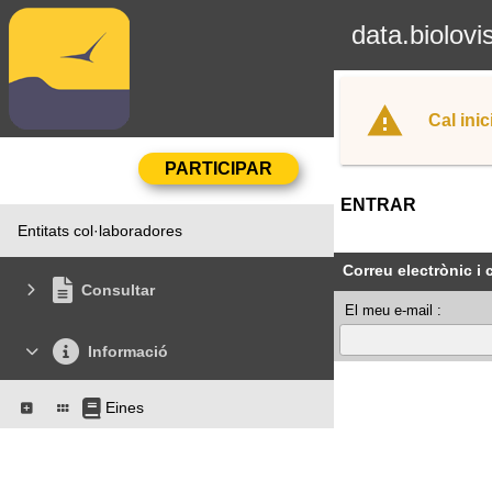
data.biolovi
Cal inic
ENTRAR
Entitats col·laboradores
Correu electrònic i
Consultar
El meu e-mail :
Informació
Eines