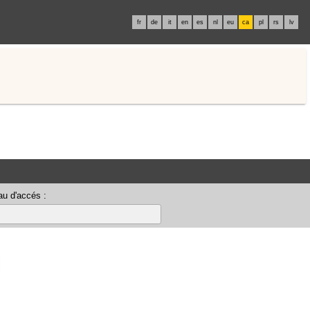
fr
de
it
en
es
nl
eu
ca
pl
rs
lv
u d'accés :