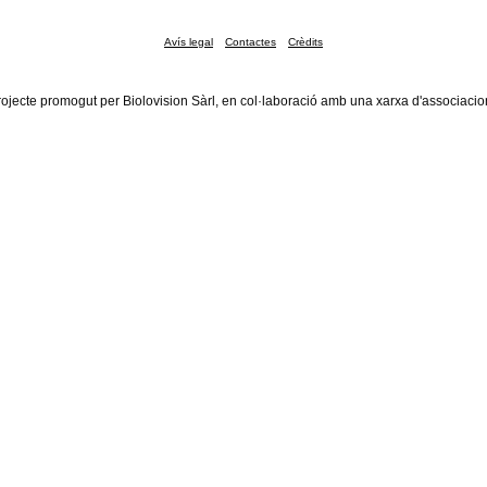
Avís legal
Contactes
Crèdits
rojecte promogut per Biolovision Sàrl, en col·laboració amb una xarxa d'associacio