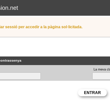
sion.net
iar sessió per accedir a la pàgina sol·licitada.
 contrassenya
La meva cla