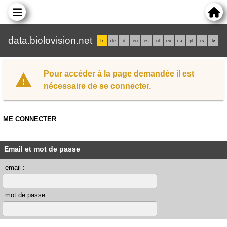
data.biolovision.net
fr
de
it
en
es
nl
eu
ca
pl
rs
lv
Pour accéder à la page demandée il est
nécessaire de se connecter.
ME CONNECTER
Email et mot de passe
email :
mot de passe :