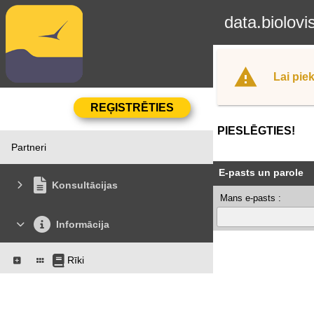
data.biolovi
Lai piek
PIESLĒGTIES!
Partneri
E-pasts un parole
Konsultācijas
Mans e-pasts :
Informācija
Rīki