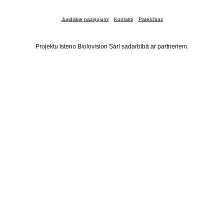
Juridiskie paziņojumi
Kontakti
Pateicības
Projektu īsteno Biolovision Sàrl sadarbībā ar partneriem.