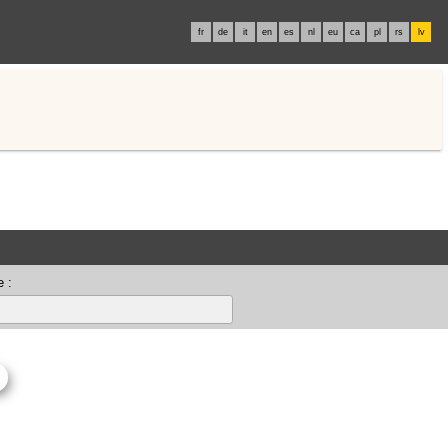
fr
de
it
en
es
nl
eu
ca
pl
rs
lv
 :