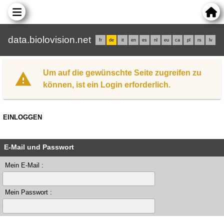
data.biolovision.net
fr
de
it
en
es
nl
eu
ca
pl
rs
lv
Um auf die gewünschte Seite zugreifen zu
können, ist ein Login erforderlich.
EINLOGGEN
E-Mail und Passwort
Mein E-Mail :
Mein Passwort :