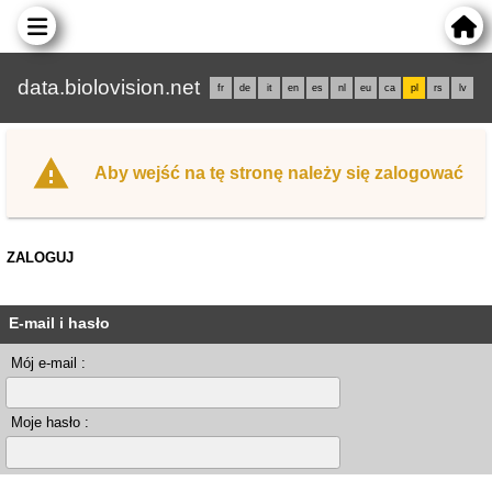
data.biolovision.net
fr
de
it
en
es
nl
eu
ca
pl
rs
lv
Aby wejść na tę stronę należy się zalogować
ZALOGUJ
E-mail i hasło
Mój e-mail :
Moje hasło :