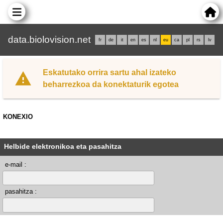
data.biolovision.net
fr
de
it
en
es
nl
eu
ca
pl
rs
lv
Eskatutako orrira sartu ahal izateko
beharrezkoa da konektaturik egotea
KONEXIO
Helbide elektronikoa eta pasahitza
e-mail :
pasahitza :