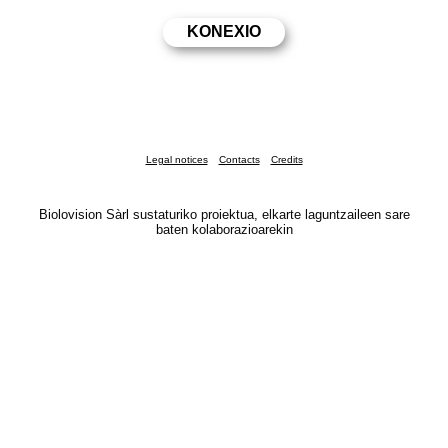
Legal notices
Contacts
Credits
Biolovision Sàrl sustaturiko proiektua, elkarte laguntzaileen sare
baten kolaborazioarekin