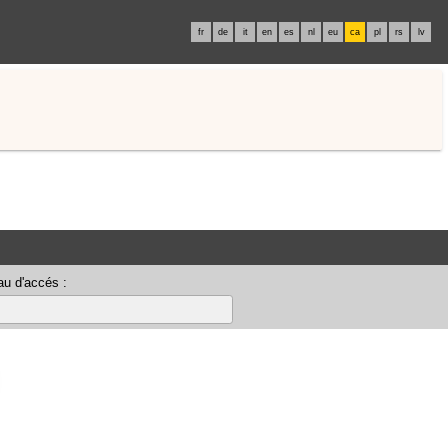
fr
de
it
en
es
nl
eu
ca
pl
rs
lv
u d'accés :