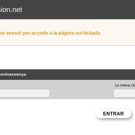
sion.net
iar sessió per accedir a la pàgina sol·licitada.
 contrassenya
La meva cla