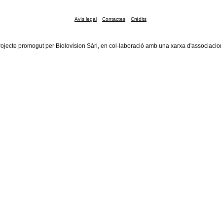
Avís legal
Contactes
Crèdits
rojecte promogut per Biolovision Sàrl, en col·laboració amb una xarxa d'associacio