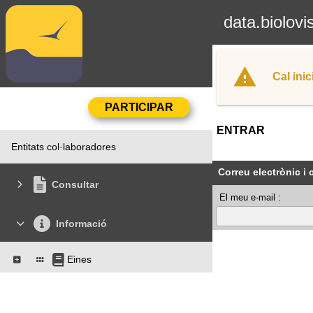
data.biolovi
Cal inic
ENTRAR
Entitats col·laboradores
Correu electrònic i
Consultar
El meu e-mail :
Informació
Eines