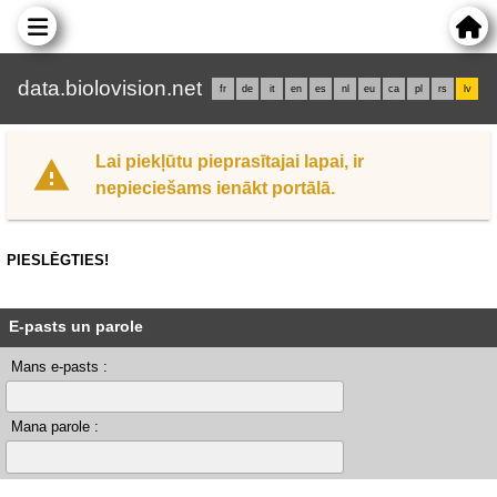
data.biolovision.net
fr
de
it
en
es
nl
eu
ca
pl
rs
lv
Lai piekļūtu pieprasītajai lapai, ir
nepieciešams ienākt portālā.
PIESLĒGTIES!
E-pasts un parole
Mans e-pasts :
Mana parole :