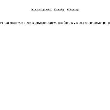
Informacja prawna
Kontakty
Referencje
ekt realizowanych przez Biolovision Sàrl we współpracy z siecią regionalnych part