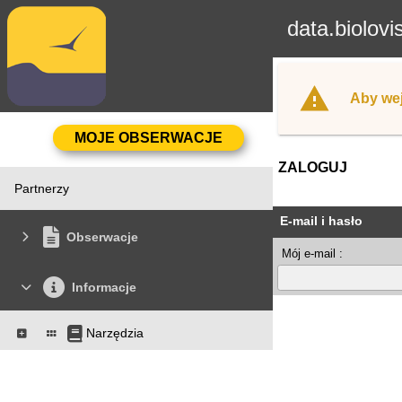
data.biolovi
Aby wej
ZALOGUJ
Partnerzy
E-mail i hasło
Obserwacje
Mój e-mail :
Informacje
Narzędzia