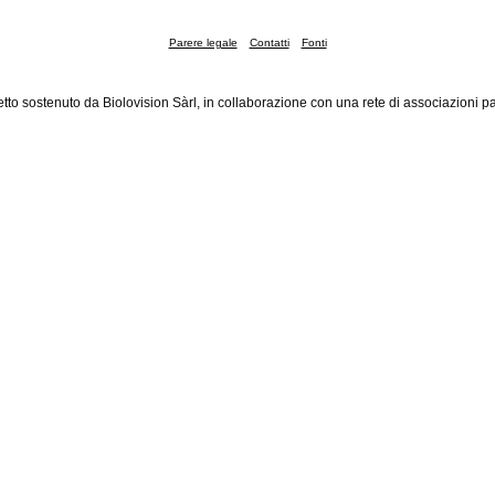
Parere legale
Contatti
Fonti
tto sostenuto da Biolovision Sàrl, in collaborazione con una rete di associazioni pa