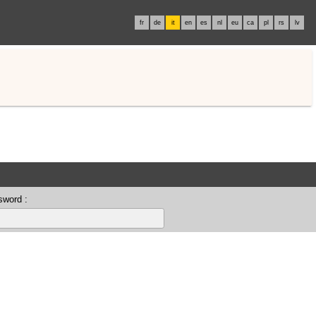
fr
de
it
en
es
nl
eu
ca
pl
rs
lv
sword :