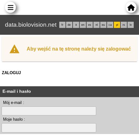
data.biolovision.net
fr
de
it
en
es
nl
eu
ca
pl
rs
lv
Aby wejść na tę stronę należy się zalogować
ZALOGUJ
E-mail i hasło
Mój e-mail :
Moje hasło :