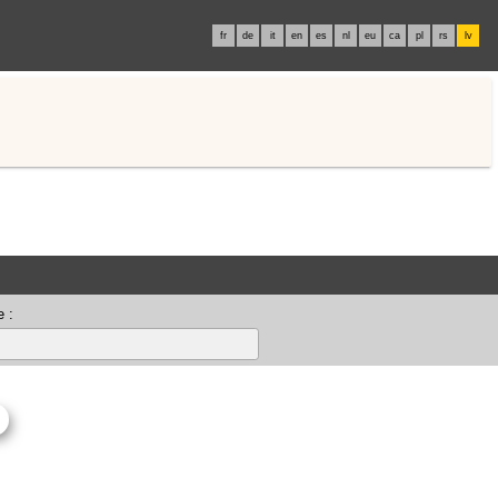
fr
de
it
en
es
nl
eu
ca
pl
rs
lv
 :