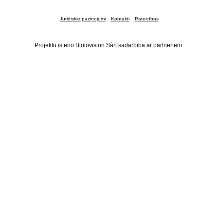
Juridiskie paziņojumi
Kontakti
Pateicības
Projektu īsteno Biolovision Sàrl sadarbībā ar partneriem.