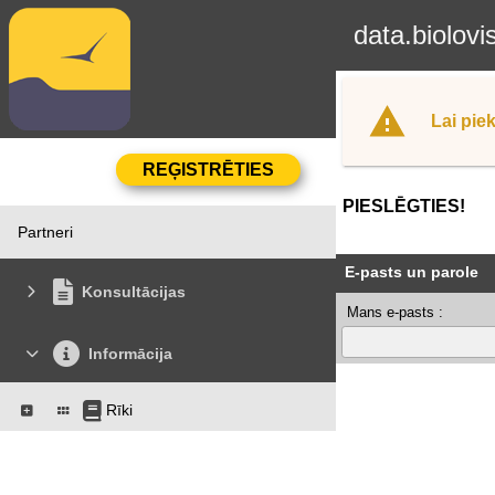
data.biolovi
Lai piek
PIESLĒGTIES!
Partneri
E-pasts un parole
Konsultācijas
Mans e-pasts :
Informācija
Rīki