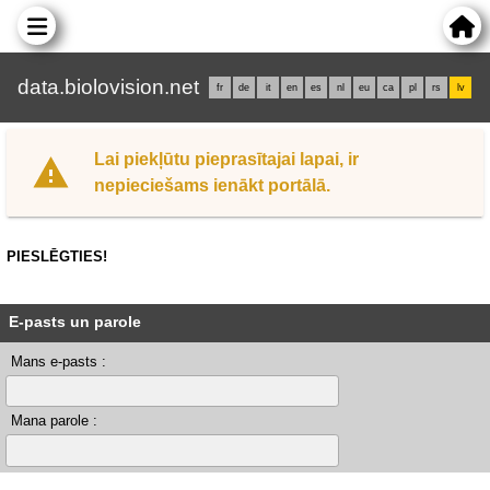
data.biolovision.net
fr
de
it
en
es
nl
eu
ca
pl
rs
lv
Lai piekļūtu pieprasītajai lapai, ir
nepieciešams ienākt portālā.
PIESLĒGTIES!
E-pasts un parole
Mans e-pasts :
Mana parole :