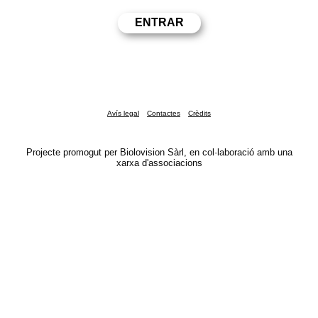
Avís legal
Contactes
Crèdits
Projecte promogut per Biolovision Sàrl, en col·laboració amb una
xarxa d'associacions