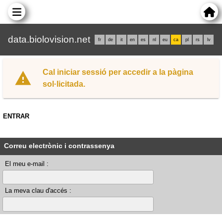
data.biolovision.net
fr
de
it
en
es
nl
eu
ca
pl
rs
lv
Cal iniciar sessió per accedir a la pàgina
sol·licitada.
ENTRAR
Correu electrònic i contrassenya
El meu e-mail :
La meva clau d'accés :