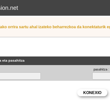
sion.net
ako orrira sartu ahal izateko beharrezkoa da konektaturik 
a eta pasahitza
pasahitza :