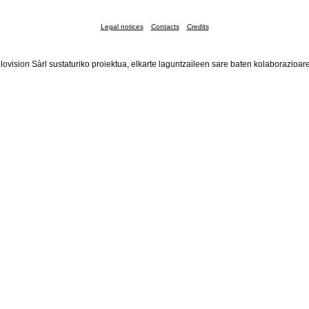
Legal notices
Contacts
Credits
lovision Sàrl sustaturiko proiektua, elkarte laguntzaileen sare baten kolaborazioar