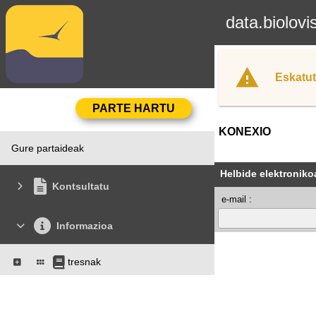
data.biolovi
Eskatut
KONEXIO
Gure partaideak
Helbide elektroniko
Kontsultatu
e-mail :
Informazioa
tresnak