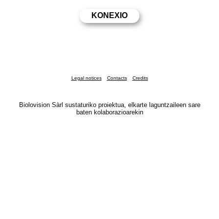
Legal notices
Contacts
Credits
Biolovision Sàrl sustaturiko proiektua, elkarte laguntzaileen sare
baten kolaborazioarekin