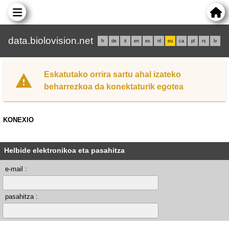
data.biolovision.net
fr
de
it
en
es
nl
eu
ca
pl
rs
lv
Eskatutako orrira sartu ahal izateko
beharrezkoa da konektaturik egotea
KONEXIO
Helbide elektronikoa eta pasahitza
e-mail :
pasahitza :