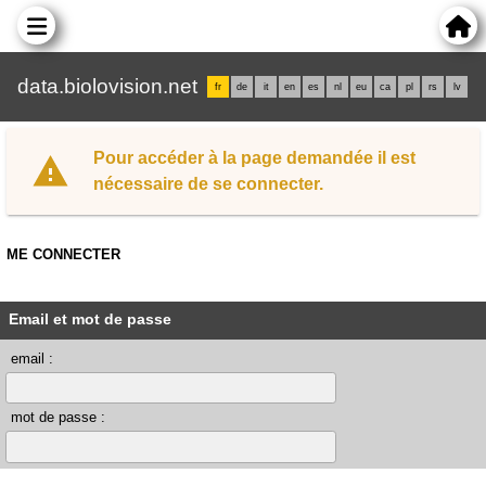
data.biolovision.net
fr
de
it
en
es
nl
eu
ca
pl
rs
lv
Pour accéder à la page demandée il est
nécessaire de se connecter.
ME CONNECTER
Email et mot de passe
email :
mot de passe :