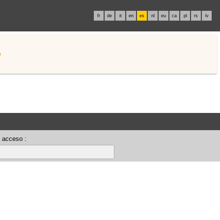
fr
de
it
en
es
nl
eu
ca
pl
rs
lv
o
 acceso :