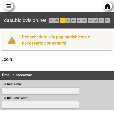
data.biolovision.net
fr
de
it
en
es
nl
eu
ca
pl
rs
lv
Per accedere alla pagina richiesta è
necessario connettersi
LOGIN
Email e password
La mia e-mail :
La mia password :