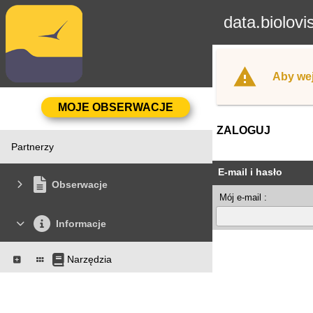
data.biolovi
Aby wej
ZALOGUJ
Partnerzy
E-mail i hasło
Obserwacje
Mój e-mail :
Informacje
Narzędzia