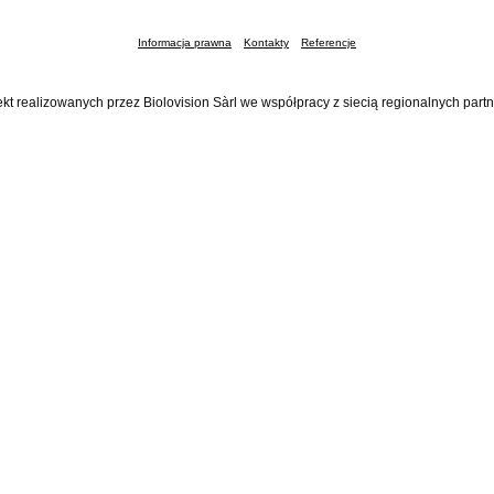
Informacja prawna
Kontakty
Referencje
ekt realizowanych przez Biolovision Sàrl we współpracy z siecią regionalnych part