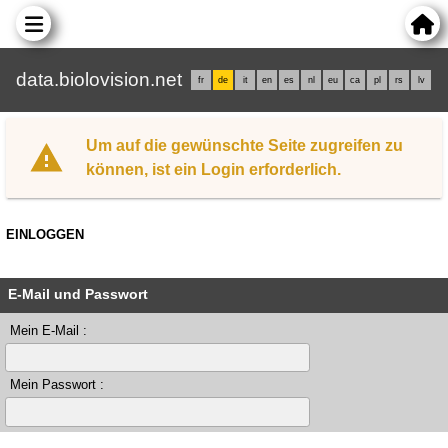
data.biolovision.net
fr
de
it
en
es
nl
eu
ca
pl
rs
lv
Um auf die gewünschte Seite zugreifen zu
können, ist ein Login erforderlich.
EINLOGGEN
E-Mail und Passwort
Mein E-Mail :
Mein Passwort :