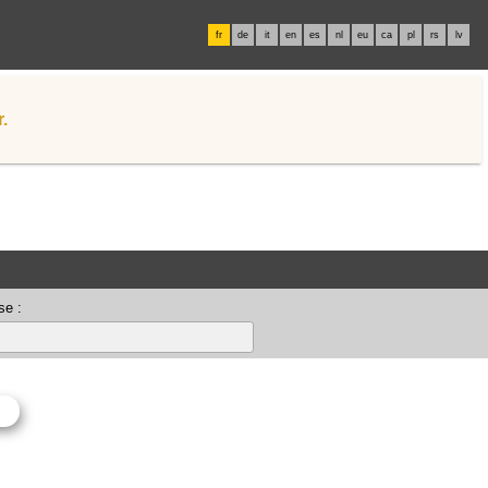
fr
de
it
en
es
nl
eu
ca
pl
rs
lv
.
se :