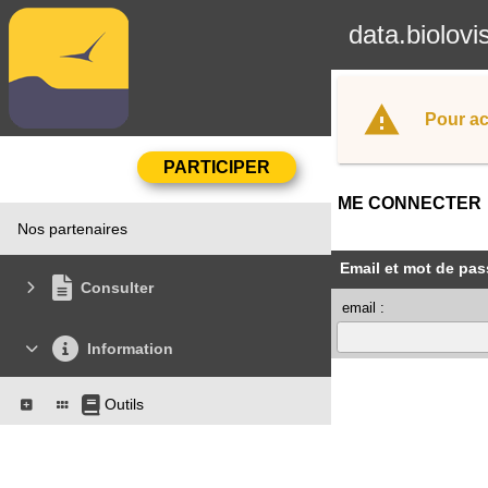
data.biolovi
Pour ac
ME CONNECTER
Nos partenaires
Email et mot de pas
Consulter
email :
Information
Outils