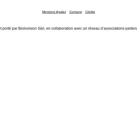
Mentions légales
Contacts
Crédits
t porté par Biolovision Sàrl, en collaboration avec un réseau d’associations parten