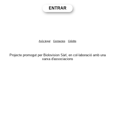
Avís legal
Contactes
Crèdits
Projecte promogut per Biolovision Sàrl, en col·laboració amb una
xarxa d'associacions