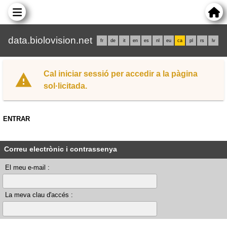
data.biolovision.net
fr
de
it
en
es
nl
eu
ca
pl
rs
lv
Cal iniciar sessió per accedir a la pàgina
sol·licitada.
ENTRAR
Correu electrònic i contrassenya
El meu e-mail :
La meva clau d'accés :