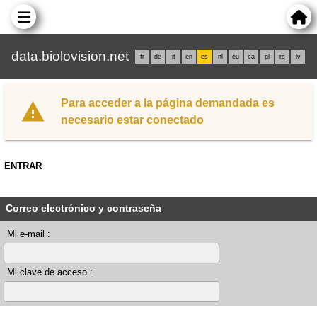
data.biolovision.net
fr
de
it
en
es
nl
eu
ca
pl
rs
lv
Para acceder a la página demandada es
necesario estar conectado
ENTRAR
Correo electrónico y contraseña
Mi e-mail :
Mi clave de acceso :