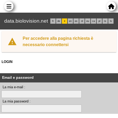
data.biolovision.net
fr
de
it
en
es
nl
eu
ca
pl
rs
lv
Per accedere alla pagina richiesta è
necessario connettersi
LOGIN
Email e password
La mia e-mail :
La mia password :