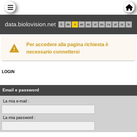
data.biolovision.net
fr
de
it
en
es
nl
eu
ca
pl
rs
lv
Per accedere alla pagina richiesta è
necessario connettersi
LOGIN
Email e password
La mia e-mail :
La mia password :