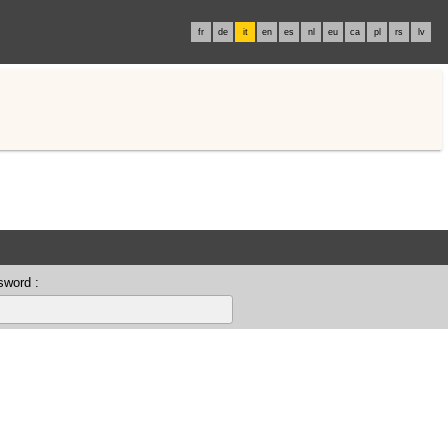
fr
de
it
en
es
nl
eu
ca
pl
rs
lv
sword :