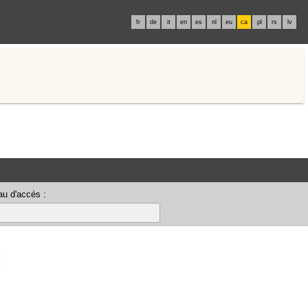
fr
de
it
en
es
nl
eu
ca
pl
rs
lv
u d'accés :