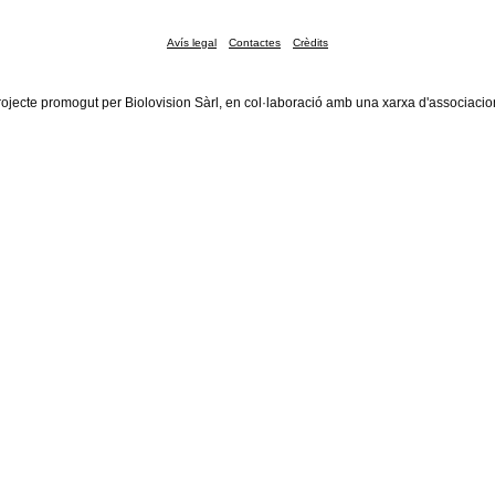
Avís legal
Contactes
Crèdits
rojecte promogut per Biolovision Sàrl, en col·laboració amb una xarxa d'associacio