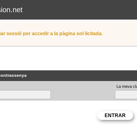
sion.net
iar sessió per accedir a la pàgina sol·licitada.
 contrassenya
La meva cla