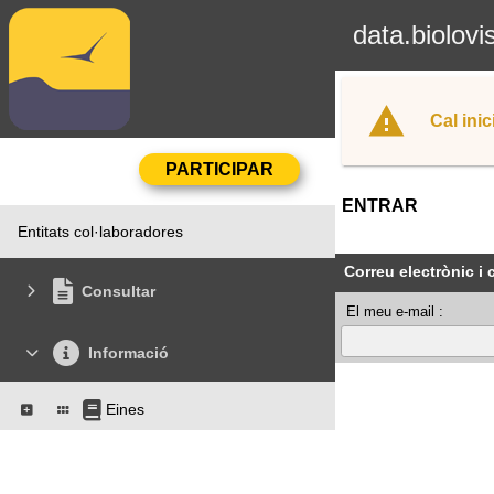
data.biolovi
Cal inic
ENTRAR
Entitats col·laboradores
Correu electrònic i
Consultar
El meu e-mail :
Informació
Eines