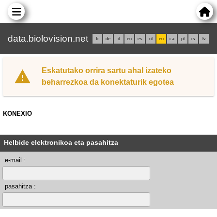
data.biolovision.net
fr
de
it
en
es
nl
eu
ca
pl
rs
lv
Eskatutako orrira sartu ahal izateko
beharrezkoa da konektaturik egotea
KONEXIO
Helbide elektronikoa eta pasahitza
e-mail :
pasahitza :