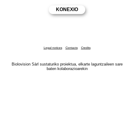
Legal notices
Contacts
Credits
Biolovision Sàrl sustaturiko proiektua, elkarte laguntzaileen sare
baten kolaborazioarekin