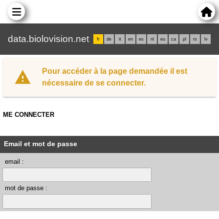
data.biolovision.net
fr
de
it
en
es
nl
eu
ca
pl
rs
lv
Pour accéder à la page demandée il est
nécessaire de se connecter.
ME CONNECTER
Email et mot de passe
email :
mot de passe :