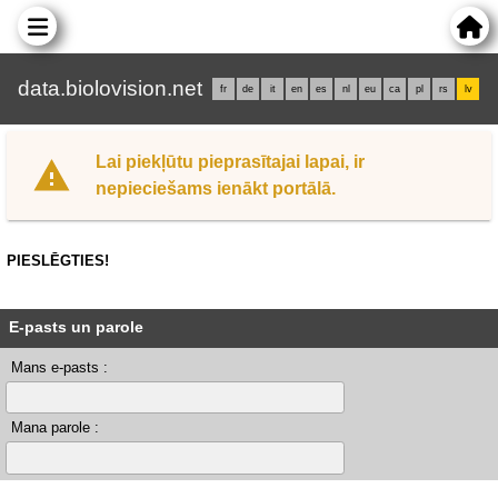
data.biolovision.net
fr
de
it
en
es
nl
eu
ca
pl
rs
lv
Lai piekļūtu pieprasītajai lapai, ir
nepieciešams ienākt portālā.
PIESLĒGTIES!
E-pasts un parole
Mans e-pasts :
Mana parole :