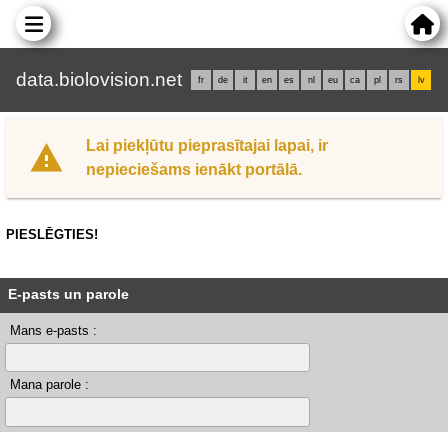
data.biolovision.net
fr
de
it
en
es
nl
eu
ca
pl
rs
lv
Lai piekļūtu pieprasītajai lapai, ir
nepieciešams ienākt portālā.
PIESLĒGTIES!
E-pasts un parole
Mans e-pasts :
Mana parole :