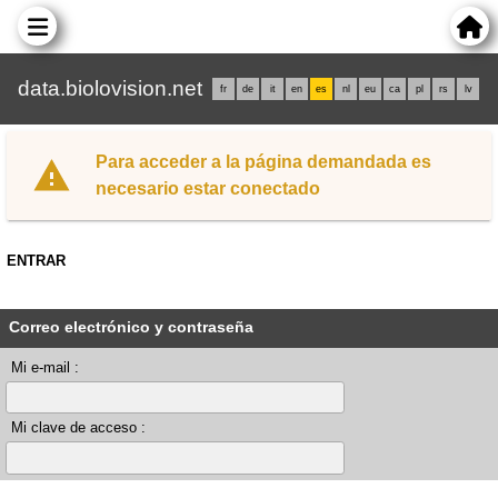
data.biolovision.net
fr
de
it
en
es
nl
eu
ca
pl
rs
lv
Para acceder a la página demandada es
necesario estar conectado
ENTRAR
Correo electrónico y contraseña
Mi e-mail :
Mi clave de acceso :