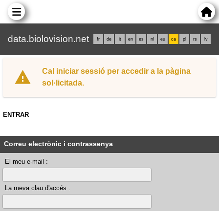
data.biolovision.net
fr
de
it
en
es
nl
eu
ca
pl
rs
lv
Cal iniciar sessió per accedir a la pàgina
sol·licitada.
ENTRAR
Correu electrònic i contrassenya
El meu e-mail :
La meva clau d'accés :