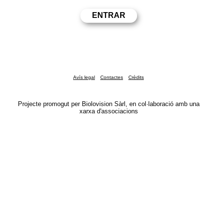
Avís legal
Contactes
Crèdits
Projecte promogut per Biolovision Sàrl, en col·laboració amb una
xarxa d'associacions