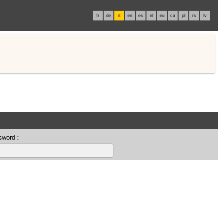
fr
de
it
en
es
nl
eu
ca
pl
rs
lv
sword :