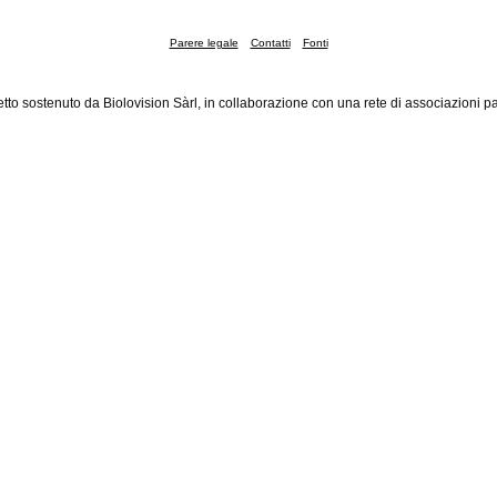
Parere legale
Contatti
Fonti
tto sostenuto da Biolovision Sàrl, in collaborazione con una rete di associazioni pa