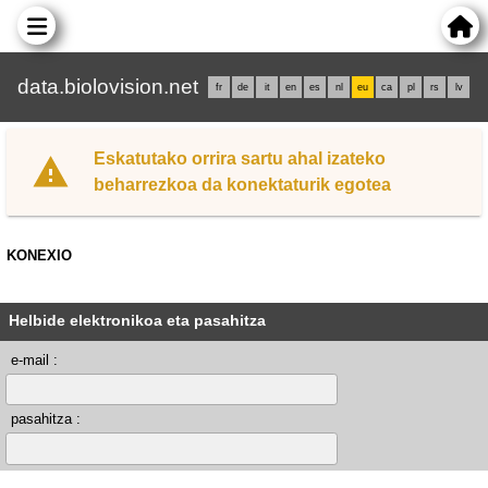
data.biolovision.net
fr
de
it
en
es
nl
eu
ca
pl
rs
lv
Eskatutako orrira sartu ahal izateko
beharrezkoa da konektaturik egotea
KONEXIO
Helbide elektronikoa eta pasahitza
e-mail :
pasahitza :