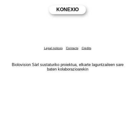
Legal notices
Contacts
Credits
Biolovision Sàrl sustaturiko proiektua, elkarte laguntzaileen sare
baten kolaborazioarekin