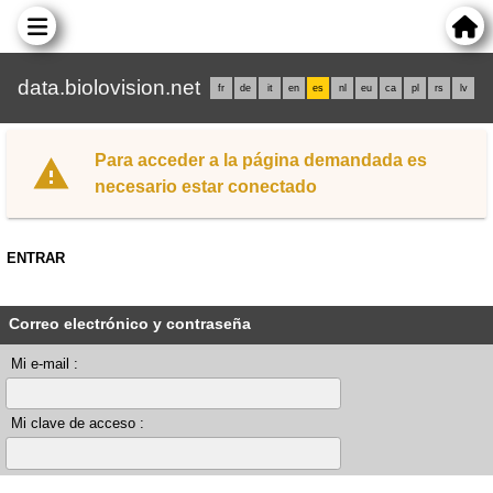
data.biolovision.net
fr
de
it
en
es
nl
eu
ca
pl
rs
lv
Para acceder a la página demandada es
necesario estar conectado
ENTRAR
Correo electrónico y contraseña
Mi e-mail :
Mi clave de acceso :