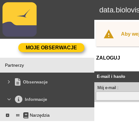
data.biolovi
Aby wej
ZALOGUJ
Partnerzy
E-mail i hasło
Obserwacje
Mój e-mail :
Informacje
Narzędzia