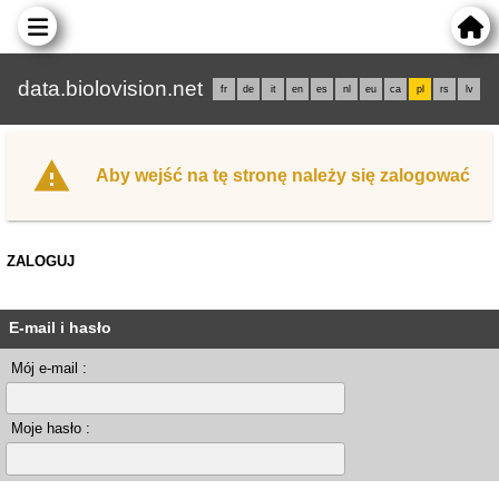
data.biolovision.net
fr
de
it
en
es
nl
eu
ca
pl
rs
lv
Aby wejść na tę stronę należy się zalogować
ZALOGUJ
E-mail i hasło
Mój e-mail :
Moje hasło :