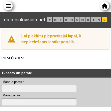
data.biolovision.net
fr
de
it
en
es
nl
eu
ca
pl
rs
lv
Lai piekļūtu pieprasītajai lapai, ir
nepieciešams ienākt portālā.
PIESLĒGTIES!
E-pasts un parole
Mans e-pasts :
Mana parole :