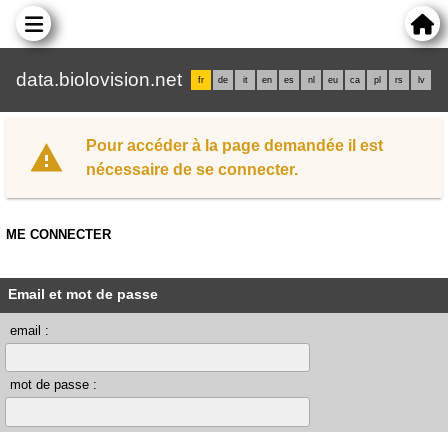
data.biolovision.net
fr
de
it
en
es
nl
eu
ca
pl
rs
lv
Pour accéder à la page demandée il est
nécessaire de se connecter.
ME CONNECTER
Email et mot de passe
email :
mot de passe :