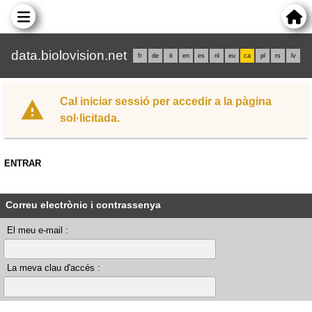
data.biolovision.net
fr
de
it
en
es
nl
eu
ca
pl
rs
lv
Cal iniciar sessió per accedir a la pàgina
sol·licitada.
ENTRAR
Correu electrònic i contrassenya
El meu e-mail :
La meva clau d'accés :