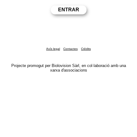
Avís legal
Contactes
Crèdits
Projecte promogut per Biolovision Sàrl, en col·laboració amb una
xarxa d'associacions