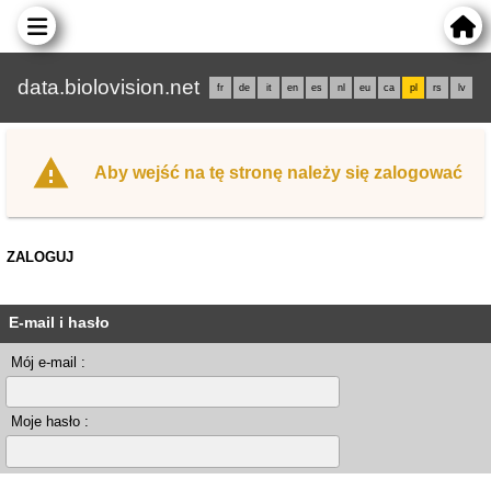
data.biolovision.net
fr
de
it
en
es
nl
eu
ca
pl
rs
lv
Aby wejść na tę stronę należy się zalogować
ZALOGUJ
E-mail i hasło
Mój e-mail :
Moje hasło :