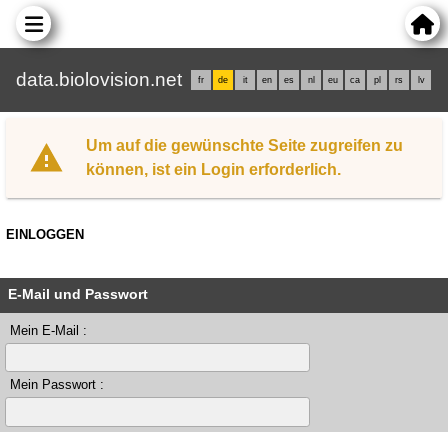
data.biolovision.net
fr
de
it
en
es
nl
eu
ca
pl
rs
lv
Um auf die gewünschte Seite zugreifen zu
können, ist ein Login erforderlich.
EINLOGGEN
E-Mail und Passwort
Mein E-Mail :
Mein Passwort :