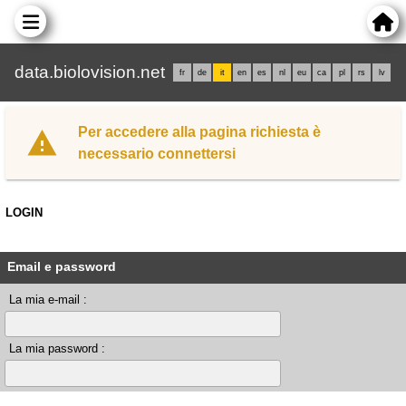
data.biolovision.net
fr
de
it
en
es
nl
eu
ca
pl
rs
lv
Per accedere alla pagina richiesta è
necessario connettersi
LOGIN
Email e password
La mia e-mail :
La mia password :