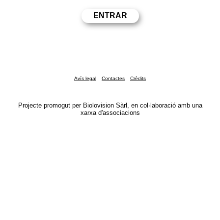
Avís legal
Contactes
Crèdits
Projecte promogut per Biolovision Sàrl, en col·laboració amb una
xarxa d'associacions