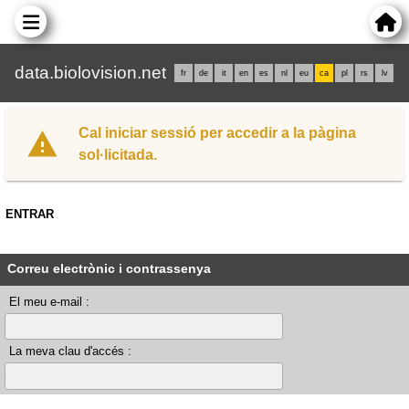
data.biolovision.net
fr
de
it
en
es
nl
eu
ca
pl
rs
lv
Cal iniciar sessió per accedir a la pàgina
sol·licitada.
ENTRAR
Correu electrònic i contrassenya
El meu e-mail :
La meva clau d'accés :