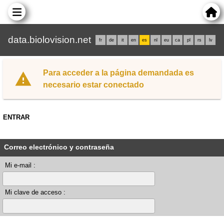
data.biolovision.net
fr
de
it
en
es
nl
eu
ca
pl
rs
lv
Para acceder a la página demandada es
necesario estar conectado
ENTRAR
Correo electrónico y contraseña
Mi e-mail :
Mi clave de acceso :